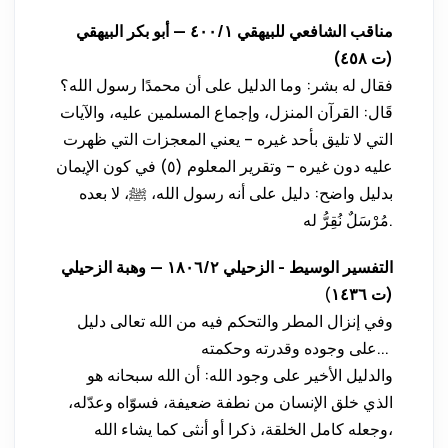
مناقب الشافعي للبيهقي ١/‏٤٠٠ — أبو بكر البيهقي
(ت ٤٥٨)
فقال له بشر: وما الدليل على أن محمدًا رسول الله؟
قَال: القرآن المنزل، وإجماع المسلمين عليه، والآيات
التي لا تليق بأحد غيره – يعني المعجزات التي ظهرت
عليه دون غيره – وتقرير المعلوم (٥) في كون الإيمان
بدليل واضح: دليل على أنه رسول الله، ﷺ، لا بعده
مُرْسَلٌ نُقِرُّ له.
التفسير الوسيط - الزحيلي ٢/‏١٨٠٦ — وهبة الزحيلي
)
(ت ١٤٣٦
وفي إنزال المطر والتحكم فيه من الله تعالى دليل
على وجوده وقدرته وحكمته...
والدليل الأخير على وجود الله: أن الله سبحانه هو
الذي خلق الإنسان من نطفة ضعيفة، فسوّاه وعدّله،
وجعله كامل الخلقة، ذكرا أو أنثى كما يشاء الله،